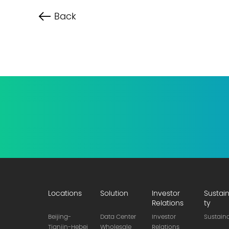
Back
Locations
Solution
Investor
Sustain
Relations
ty
Beijing-
Data Center
Investor
Sustaina
Tianjin-Hebei
Wholesale
Relations