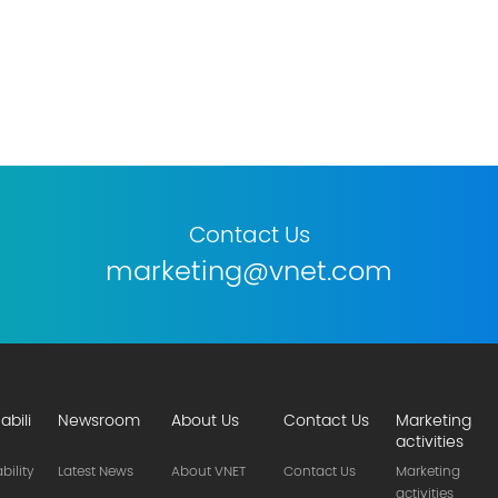
Contact Us
marketing@vnet.com
abili
Newsroom
About Us
Contact Us
Marketing
activities
bility
Latest News
About VNET
Contact Us
Marketing
activities