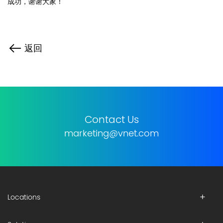
成功，谢谢大家！
返回
Contact Us
marketing@vnet.com
Locations