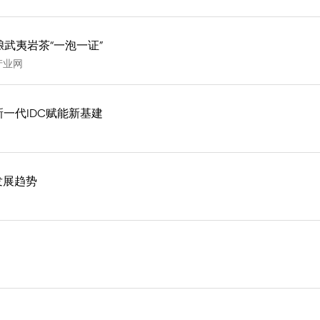
武夷岩茶“一泡一证”
产业网
以新一代IDC赋能新基建
发展趋势