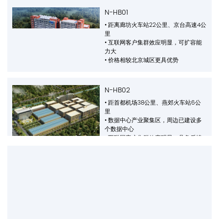
N-HB01
• 距离廊坊火车站22公里、京台高速4公
里
• 互联网客户集群效应明显，可扩容能
力大
• 价格相较北京城区更具优势
N-HB02
• 距首都机场38公里、燕郊火车站6公
里
• 数据中心产业聚集区，周边已建设多
个数据中心
• 互联网客户集群效应明显，具备后续
扩容能力
• 机房已全面投入使用。
• 可按需提供丰富的网络服务
N-HB Campus 02
• 距离固安站约13公里
• 园区配备独立变配电站，电力充足