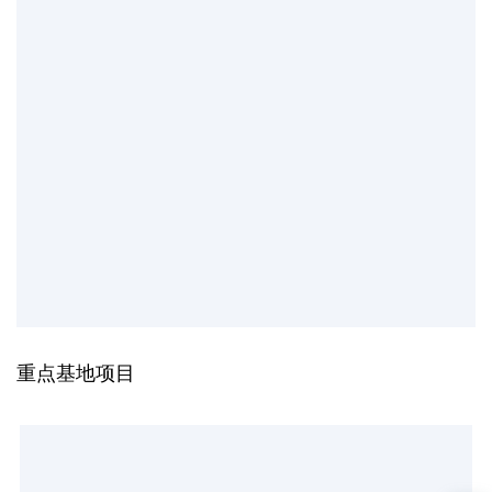
• 可扩展性好，园区为独立产业园
• 机房已部分投入使用，后续可按需分
期交付
• 可按需提供丰富的网络服务
重点基地项目