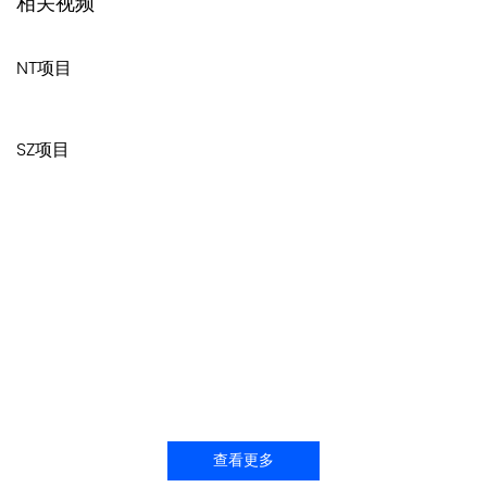
相关视频
NT项目
SZ项目
致力可持续发展
世纪互联自创立之初就坚持走可持续发展之路，做一个负责任有担当
的企业。我们相信对客户、员工和社会的长期责任与承诺是我们在竞
争激烈、瞬息万变的市场中的立身之本。我们在公司治理、人才发
展、低碳运营、产品服务、社会关怀等方面不断探索,积极响应国家的
政策号召，致力于实现联合国可持续发展的目标。
查看更多