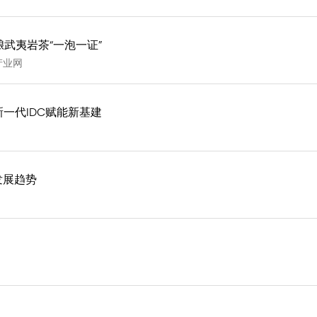
武夷岩茶“一泡一证”
产业网
以新一代IDC赋能新基建
发展趋势