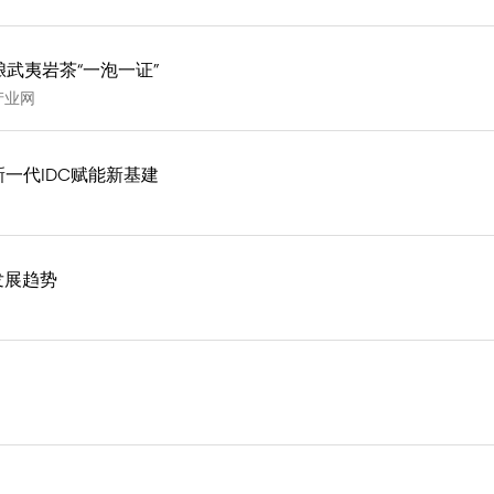
武夷岩茶“一泡一证”
产业网
以新一代IDC赋能新基建
发展趋势