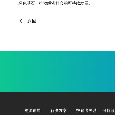
绿色基石，推动经济社会的可持续发展。
返回
资源布局
解决方案
投资者关系
可持续