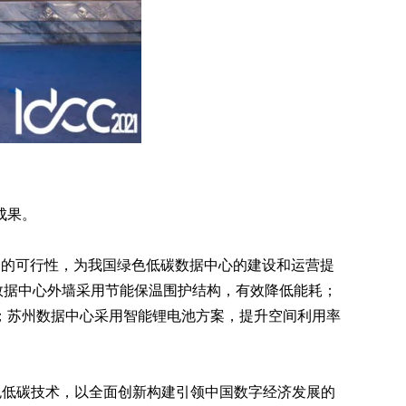
成果。
消纳的可行性，为我国绿色低碳数据中心的建设和运营提
数据中心外墙采用节能保温围护结构，有效降低能耗；
；苏州数据中心采用智能锂电池方案，提升空间利用率
色低碳技术，以全面创新构建引领中国数字经济发展的