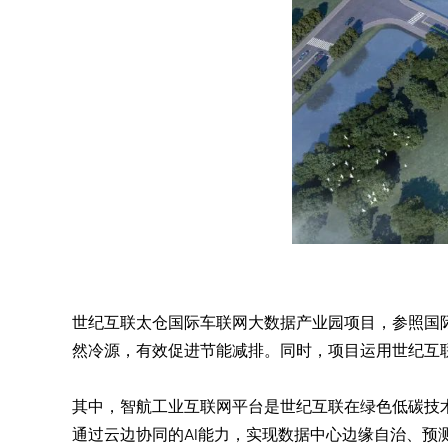
世纪互联太仓国际车联网大数据产业园项目，参照国
然冷源，有效促进节能减排。同时，项目运用世纪互联
其中，智航工业互联网平台是世纪互联在绿色低碳技
通过云边协同的AI能力，实现数据中心边缘自治、预