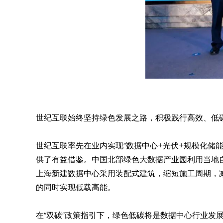
世纪互联始终坚持绿色发展之路，积极践行高效、低
世纪互联率先在业内实现“数据中心+光伏+规模化储
供了有益借鉴。中国北部绿色大数据产业园利用当地
上海新建数据中心采用装配式建筑，缩短施工周期，
的同时实现低载高能。
在“双碳”政策指引下，绿色低碳将是数据中心行业