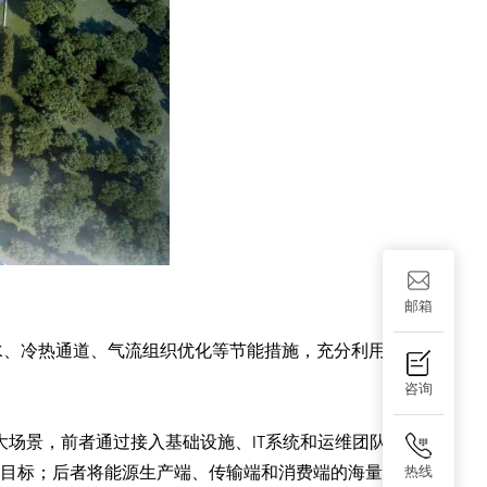
邮箱
水、冷热通道、气流组织优化等节能措施，充分利用自
咨询
场景，前者通过接入基础设施、IT系统和运维团队，
”目标；后者将能源生产端、传输端和消费端的海量设
热线