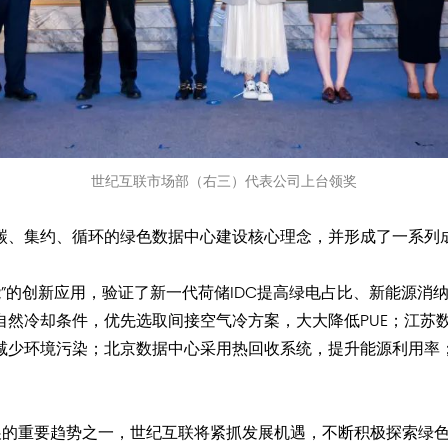
世纪互联市场部（右三）代表公司上台领奖
碳、集约、循环的绿色数据中心建设核心理念，并形成了一系列
能”的创新应用，验证了新一代荷储IDC提高绿电占比、新能源
自然冷却条件，优先选取间接空气冷方案，大大降低PUE；江苏
减少环境污染；北京数据中心采用热回收系统，提升能源利用率
发展的重要趋势之一，世纪互联将紧抓发展机遇，不断积极探索绿