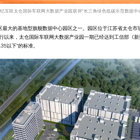
纪互联太仓国际车联网大数据产业园获评“长三角绿色低碳示范数据中
区最大的基地型旗舰数据中心园区之一。园区位于江苏省太仓市
运行以来，太仓国际车联网大数据产业园一期已经达到工信部《新型数
.35以下”的标准。