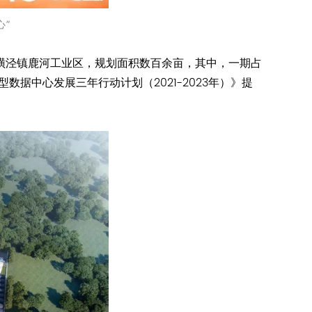
心”
璜泾镇鹿河工业区，规划面积数百余亩，其中，一期占
据中心发展三年行动计划（2021-2023年）》提