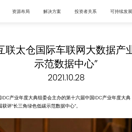
资源布局
解决方案
投资者关系
可持续发
互联太仓国际车联网大数据产
示范数据中心”
2021.10.28
国IDC产业年度大典组委会主办的第十六届中国IDC产业年度
获评“长三角绿色低碳示范数据中心”。