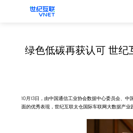
绿色低碳再获认可 世纪
10月13日，由中国通信工业协会数据中心委员会、中
面的优秀表现，世纪互联太仓国际车联网大数据产业园